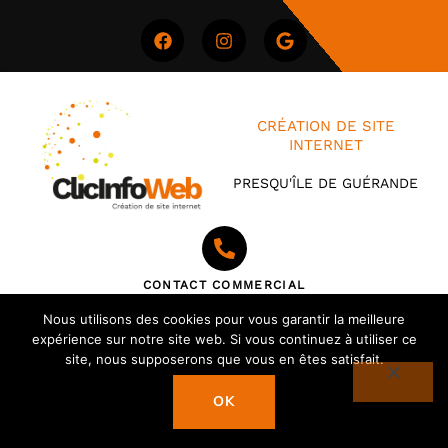
CRÉATION DE SITE
INTERNET
PRESQU'ÎLE DE GUÉRANDE
CONTACT COMMERCIAL
Bertrand Aoustin
Nous utilisons des cookies pour vous garantir la meilleure
On nous a cherché sur internet - >
expérience sur notre site web. Si vous continuez à utiliser ce
site, nous supposerons que vous en êtes satisfait.
Clicinfo-Web
Optimiser votre présence en ligne
Qui sommes-nous ?
OK
Nos services
Nos réalisations
Contact