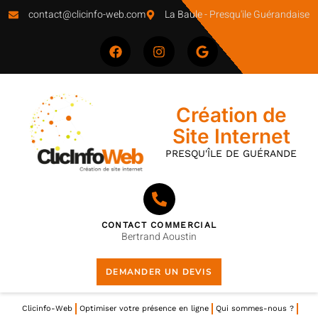
contact@clicinfo-web.com
La Baule - Presqu'ile Guérandaise
Création de
Site Internet
PRESQU'ÎLE DE GUÉRANDE
CONTACT COMMERCIAL
Bertrand Aoustin
DEMANDER UN DEVIS
Clicinfo-Web
Optimiser votre présence en ligne
Qui sommes-nous ?