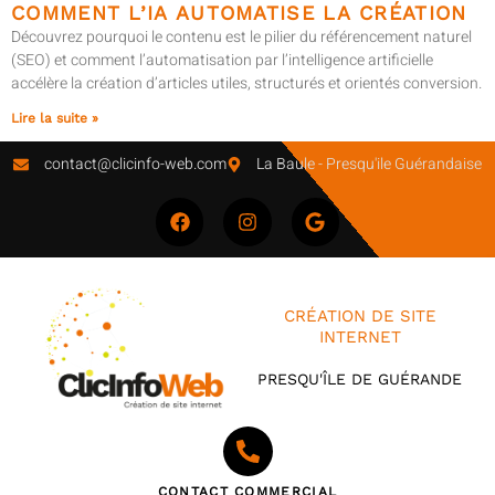
COMMENT L’IA AUTOMATISE LA CRÉATION
Découvrez pourquoi le contenu est le pilier du référencement naturel
(SEO) et comment l’automatisation par l’intelligence artificielle
accélère la création d’articles utiles, structurés et orientés conversion.
Lire la suite »
contact@clicinfo-web.com
La Baule - Presqu'ile Guérandaise
CRÉATION DE SITE
INTERNET
PRESQU'ÎLE DE GUÉRANDE
CONTACT COMMERCIAL