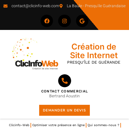
contact@clicinfo-web.com
La Baule - Presqu'ile Guérandaise
principal
Création de
Site Internet
PRESQU'ÎLE DE GUÉRANDE
CONTACT COMMERCIAL
Bertrand Aoustin
DEMANDER UN DEVIS
Clicinfo-Web
Optimiser votre présence en ligne
Qui sommes-nous ?