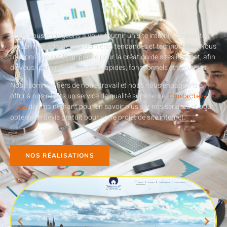
Nous nous engageons à vous fournir un site internet de qualité,
moderne et adapté aux dernières tendances et technologies. Nous
utilisons des outils de pointe pour la création de sites internet, afin
de vous fournir des sites web rapides, fonctionnels et sécurisés.
Nous sommes fiers de notre travail et nous nous engageons à
offrir à nos clients un service de qualité supérieure.
Contactez-
dès maintenant pour en savoir plus sur nos services et pour
nous
obtenir un devis gratuit pour votre projet de site internet.
NOS RÉALISATIONS