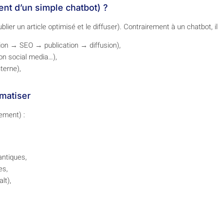
ent d’un simple chatbot) ?
blier un article optimisé et le diffuser). Contrairement à un chatbot, il
ion → SEO → publication → diffusion),
ion social media…),
terne),
matiser
ement) :
antiques,
es,
lt),