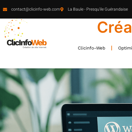
contact@clicinfo-web.com
La Baule - Presqu'ile Guérandaise
Créa
Clicinfo-Web
Optimi