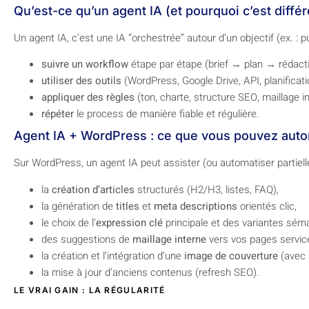
Qu’est-ce qu’un agent IA (et pourquoi c’est différ
Un agent IA, c’est une IA “orchestrée” autour d’un objectif (ex. : pu
suivre un workflow
étape par étape (brief → plan → rédact
utiliser des outils
(WordPress, Google Drive, API, planificat
appliquer des règles
(ton, charte, structure SEO, maillage in
répéter
le process de manière fiable et régulière.
Agent IA + WordPress : ce que vous pouvez auto
Sur WordPress, un agent IA peut assister (ou automatiser partiell
la
création d’articles
structurés (H2/H3, listes, FAQ),
la génération de
titles
et
meta descriptions
orientés clic,
le choix de l’
expression clé
principale et des variantes sém
des suggestions de
maillage interne
vers vos pages servic
la création et l’intégration d’une
image de couverture
(avec a
la mise à jour d’anciens contenus (refresh SEO).
LE VRAI GAIN : LA RÉGULARITÉ