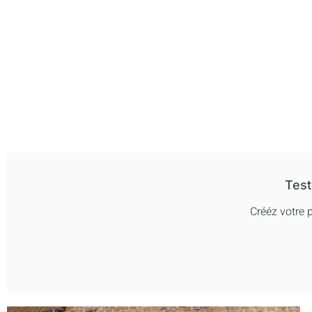
Test
Crééz votre p