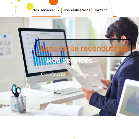
Nos services
Nos réalisations
Contact
Sans tacite reconduction
Nos services
Clicinfo-Web
Nos Services