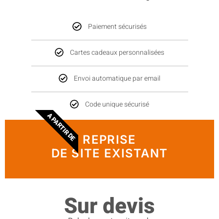
Paiement sécurisés
Cartes cadeaux personnalisées
Envoi automatique par email
Code unique sécurisé
A PARTIR DE
REPRISE
DE SITE EXISTANT
Sur devis