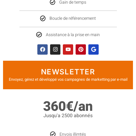
Gain de temps
Boucle de référencement
Assistance à la prise en main
NEWSLETTER
Envoyez, gérez et développé vos campagnes de marketting par e-mail
360€/an
Jusqu'a 2500 abonnés
Envois illimtés