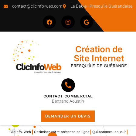
contact@clicinfo-web.com
La Baule - Presqu'ile Guérandaise
principal
Création de
Site Internet
PRESQU'ÎLE DE GUÉRANDE
CONTACT COMMERCIAL
Bertrand Aoustin
DEMANDER UN DEVIS
Clicinfo-Web
Optimiser votre présence en ligne
Qui sommes-nous ?