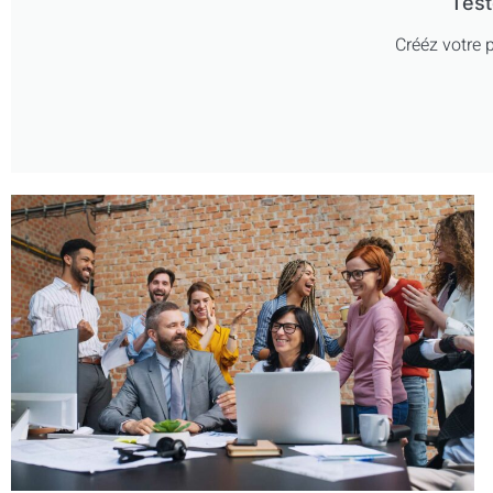
Test
Crééz votre p