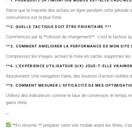
**1. POURQUOI L’OPTIMISATION MOBILE EST-ELLE CRUCIALE
Parce que la majorité des achats en ligne pendant cette période
concurrence est la plus forte.
**2. QUELLE TACTIQUE DOIT ÊTRE PRIORITAIRE ?**
Commencez par la **vitesse de chargement** : c’est le facteur qui 
**3. COMMENT AMÉLIORER LA PERFORMANCE DE MON SITE 
Compressez les images, activez la mise en cache, supprimez les 
**4. L’EXPÉRIENCE UTILISATEUR (UX) JOUE-T-ELLE VRAIME
Absolument. Une navigation claire, des boutons d’action visibles e
**5. COMMENT MESURER L’EFFICACITÉ DE MES OPTIMISATIO
Utilisez des indicateurs comme le taux de conversion, le temps m
gains réels.
—
**En résumé :** préparer votre site mobile avant les fêtes, c’e