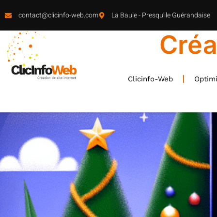
contact@clicinfo-web.com
La Baule - Presqu'ile Guérandaise
Créa
Clicinfo-Web
Optimi