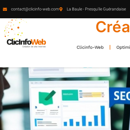
contact@clicinfo-web.com
La Baule - Presqu'ile Guérandaise
Créa
Clicinfo-Web
Optimi