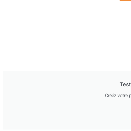
Test
Crééz votre p