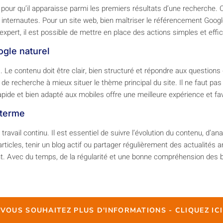
et pour qu’il apparaisse parmi les premiers résultats d’une recherch
s internautes. Pour un site web, bien maîtriser le référencement Google,
pert, il est possible de mettre en place des actions simples et eff
gle naturel
e contenu doit être clair, bien structuré et répondre aux questions q
recherche à mieux situer le thème principal du site. Il ne faut pas né
te rapide et bien adapté aux mobiles offre une meilleure expérience et f
 terme
avail continu. Il est essentiel de suivre l’évolution du contenu, d’an
ticles, tenir un blog actif ou partager régulièrement des actualités am
nent. Avec du temps, de la régularité et une bonne compréhension des
VOUS SOUHAITEZ PLUS D'INFORMATIONS - CLIQUEZ ICI