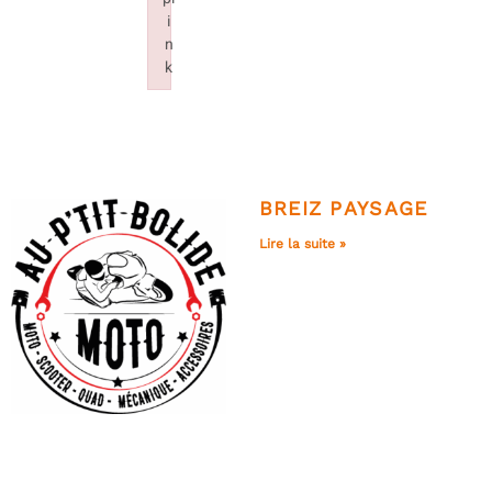
i
n
k
Failed to initialize plugin: wplink
BREIZ PAYSAGE
Lire la suite »