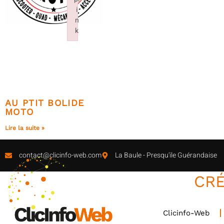
i
n
k
Failed to initialize plugin: wplink
AU PTIT BOLIDE
MOTO
Lire la suite »
contact@clicinfo-web.com
La Baule - Presqu'ile Guérandaise
CRÉ
Clicinfo-Web