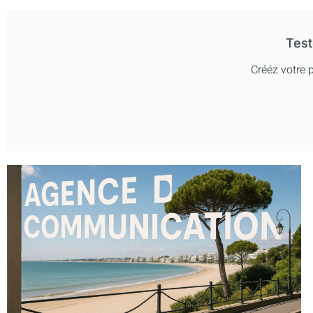
Test
Crééz votre p